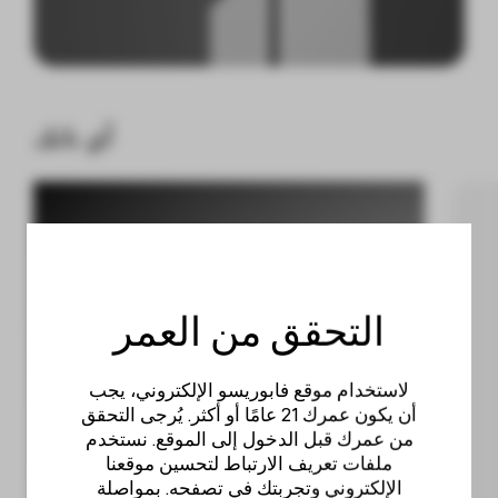
آي تانك
iTank T
تدفق هواء ممتاز، أداء فائق
التحقق من العمر
يتعلم أكثر
لاستخدام موقع فابوريسو الإلكتروني، يجب
أن يكون عمرك 21 عامًا أو أكثر. يُرجى التحقق
من عمرك قبل الدخول إلى الموقع. نستخدم
ملفات تعريف الارتباط لتحسين موقعنا
الإلكتروني وتجربتك في تصفحه. بمواصلة