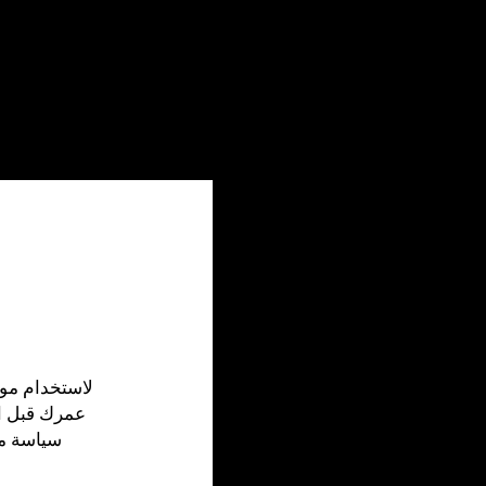
عمرك قبل ال
سياسة م