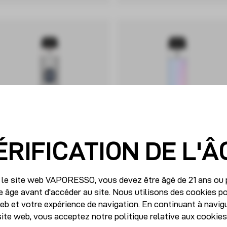
Rendu
Rendu
Manuel
Manuel
Prospectus
Prospectus
ÉRIFICATION DE L'Â
XROS 5
XROS 5 MINI
r le site web VAPORESSO, vous devez être âgé de 21 ans ou p
re âge avant d'accéder au site. Nous utilisons des cookies p
eb et votre expérience de navigation. En continuant à navig
site web, vous acceptez notre
politique relative aux cookies