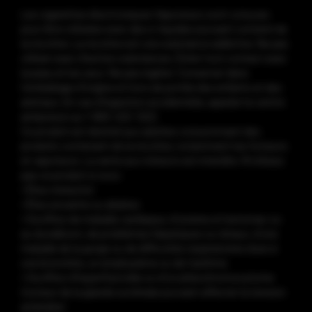
Les cigarettes électroniques Vaporesso sont conçues
pour être utilisées avec des e-liquides pouvant contenir de
la nicotine. La nicotine est une substance addictive. Ne pas
utiliser avec d'autres substances. Éviter tout contact avec
la peau et les yeux. Ne pas ingérer. Conserver dans
l'emballage d'origine et hors de portée des enfants et des
animaux. En cas d'ingestion accidentelle, appeler le centre
antipoison au 1-800-222-1222.
Ce produit est destiné aux adultes consommant des
produits contenant de la nicotine, notamment les fumeurs
et vapoteurs. La vente aux mineurs est interdite. N’utilisez
pas ce produit si vous :
• Êtes mineur(e)
• Êtes enceinte ou allaitez
• Souffrez de maladie cardiaque, d’ulcères à l’estomac ou
au duodénum, ​​de problèmes hépatiques ou rénaux, d’une
maladie de la gorge ou de difficultés respiratoires dues à
une bronchite, un emphysème ou de l’asthme
• Souffrez d’hyperthyroïdie ou d’un phéochromocytome
(tumeur de la glande surrénale pouvant affecter la tension
artérielle)