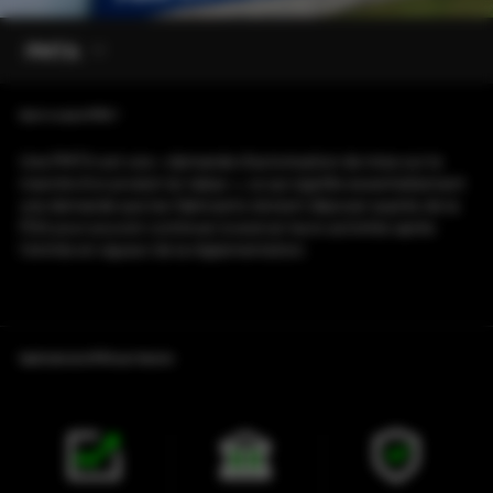
PMTA
Qu'est-ce que le PMTA ?
Une PMTA est une « demande d'autorisation de mise sur le
marché d'un produit du tabac », ce qui signifie essentiellement
une demande que les fabricants doivent déposer auprès de la
FDA pour pouvoir continuer à exercer leurs activités après
l'entrée en vigueur de la réglementation.
Signification de la PMTA pour l'industrie