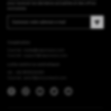
pour recevoir les dernières actualités et des offres
exclusives.
Coopération
Courriel : media@vaporesso.com
Courriel : support@vaporesso.com
Lutte contre la contrefaçon
tél. : +86 18925236359
Courriel : anticf@smooretech.com