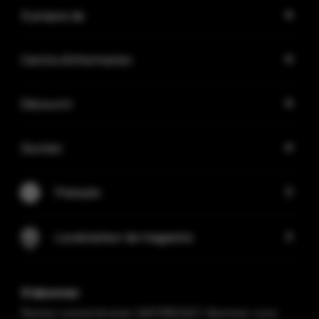
À propos de
Centre d'information
Découvrir
Soutien
Français
Localisateur de magasins
S'abonner
Restez connecté avec VAPORESSO ! Abonnez-vous