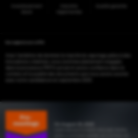
Investissement
Industrie
Qualité garantie
élevé
réglementée
Notre engagement envers la PMTA
Avec l'ambition de dominer le marché du vapotage grâce à des
innovations créatives, nous sommes pleinement engagés
dans le processus PMTA actuel et avons confiance dans le
contenu et la qualité des documents que nous avons soumis
avec notre candidature en septembre 2020.