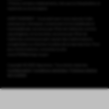
• Prenez certains médicaments, tels que la théophylline, le
ropinirole ou la clozapine.
AVERTISSEMENT : Ce produit peut vous exposer à des
substances chimiques, notamment le formaldéhyde et
l’acétaldéhyde, reconnus par l’État de Californie comme
cancérigènes, et la nicotine, reconnue par l’État de
Californie comme pouvant causer des malformations
congénitales ou d’autres troubles de la reproduction. Pour
plus d’informations, consultez le site
www.P65Warnings.ca.gov
Copyright © 2025 Vaporesso. Tous droits réservés.
Confidentialité
|
Conditions générales
|
Politique relative
aux cookies