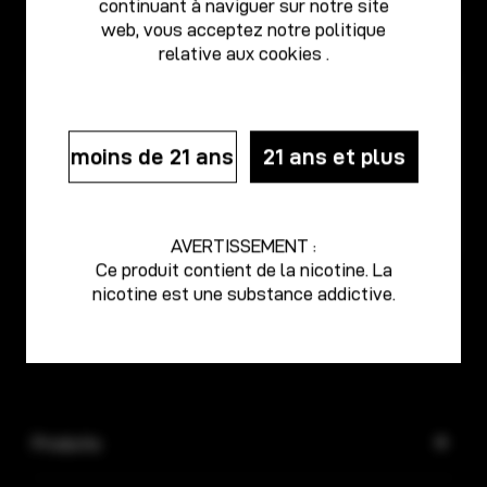
continuant à naviguer sur notre site
ZÉRO
LUXE PM40
web, vous acceptez notre
politique
relative aux cookies
.
moins de 21 ans
21 ans et plus
AVERTISSEMENT :
Ce produit contient de la nicotine. La
TAROT NANO
CIBLE PM80
nicotine est une substance addictive.
Produits