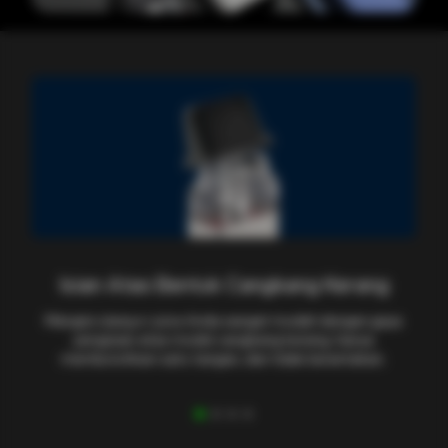
Isian Atas Bentuk Cangkang Kerang
Mengisi ulang e-juice Anda sangat mudah dengan gaya
pengisian atas model cangkang kerang, hanya
membutuhkan satu tangan, dan tidak berantakan.
v