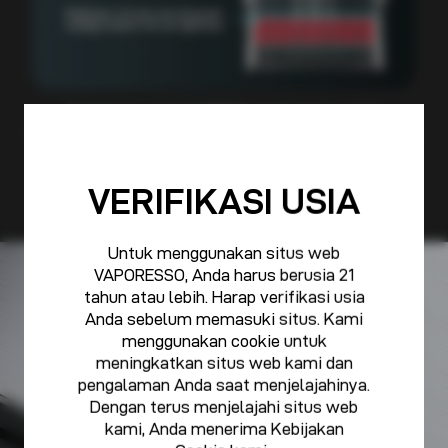
Pod dengan material PCTG membuatnya ramah
M
lingkungan, dan dilengkapi dengan desain anti bocor empat
lapis.
VERIFIKASI USIA
Untuk menggunakan situs web
VAPORESSO, Anda harus berusia 21
Pilih Gaya Anda
tahun atau lebih. Harap verifikasi usia
Anda sebelum memasuki situs. Kami
menggunakan cookie untuk
meningkatkan situs web kami dan
pengalaman Anda saat menjelajahinya.
Dengan terus menjelajahi situs web
kami, Anda menerima
Kebijakan