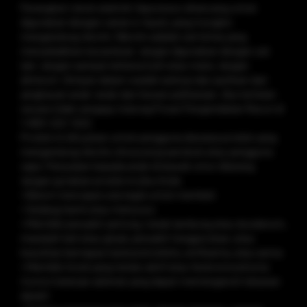
Perangkat rokok elektrik Vaporesso dirancang untuk
digunakan dengan cairan e-liquid, yang mungkin
mengandung nikotin. Nikotin adalah zat kimia yang
menyebabkan kecanduan. Jangan digunakan dengan zat
lain. Jangan sampai terkena kulit atau mata. Jangan
diminum. Simpan dalam wadah aslinya dan jauhkan dari
jangkauan anak-anak dan hewan peliharaan. Jika tertelan
secara tidak sengaja, hubungi Pusat Pengendalian Racun di
1-800-222-1222.
Produk ini ditujukan untuk pengguna dewasa produk yang
mengandung nikotin, khususnya perokok atau pengguna
vape. Penjualan kepada anak di bawah umur dilarang.
Jangan gunakan produk ini jika Anda:
• Belum mencapai usia legal untuk membeli
• Sedang hamil atau menyusui
• Memiliki penyakit jantung, tukak lambung atau duodenum,
masalah hati atau ginjal, penyakit tenggorokan, atau
kesulitan bernapas karena bronkitis, emfisema, atau asma
• Memiliki tiroid yang terlalu aktif atau feokromositoma
(tumor kelenjar adrenal yang dapat memengaruhi tekanan
darah)