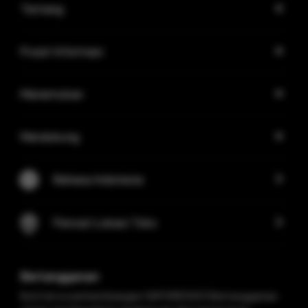
Tentang
Pusat Informasi
Menemukan
Mendukung
Bahasa Indonesia
Pencari Lokasi Toko
Berlangganan
Ikuti terus perkembangan VAPORESSO! Berlangganan