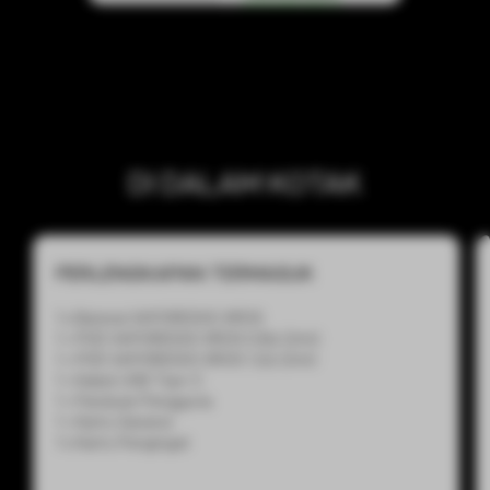
selengkapnya
DI DALAM KOTAK
PERLENGKAPAN TERMASUK
1 x Baterai VAPORESSO XROS
1 × POD VAPORESSO XROS 0.8Ω (2ml)
1 × POD VAPORESSO XROS 1.2Ω (2ml)
1 × Kabel USB Tipe-C
1 × Panduan Pengguna
1 × Kartu Garansi
1 x Kartu Pengingat