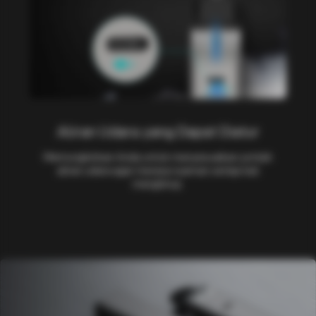
Aliran Udara yang Dapat Diatur
Memungkinkan Anda untuk menyesuaikan jumlah
aliran udara agar merasa nyaman setiap kali
menghirup.