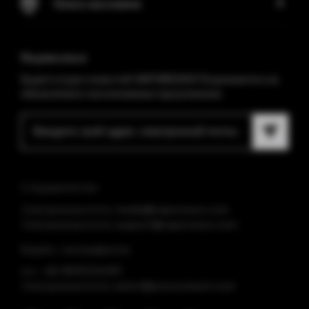
Поиск магазинов
Подписаться
Будьте в курсе новостей VAPORESSO! Подпишитесь на
обновления и эксклюзивные предложения.
Сотрудничество
Электронная почта: media@vaporesso.com
Электронная почта: support@vaporesso.com
Борьба с контрафактом
тел.: +86 18925236359
Электронная почта: anticf@smooretech.com