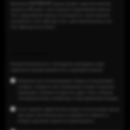
Компания VAPORESSO предоставляет гарантию качества
сроком на 90 дней с даты покупки (гарантийный период).
Этот гарантийный период отсчитывается с даты покупки,
указанной в счете-фактуре, или с даты производства, если
счет-фактура отсутствует.
Условия гарантии
В целях безопасности и соблюдения санитарных норм
гарантия не распространяется на следующие изделия:
Вскрытые или использованные товары, не подлежащие
возврату: жидкости для электронных сигарет, вскрытые
картриджи, сменные испарители, дрип-типы, сменные
стеклянные колбы, атомайзеры и перезаряжаемые батареи.
Если товар без дефектов был вскрыт и использован, мы ни
при каких обстоятельствах не примем его обратно, и
возврат денежных средств не производится.