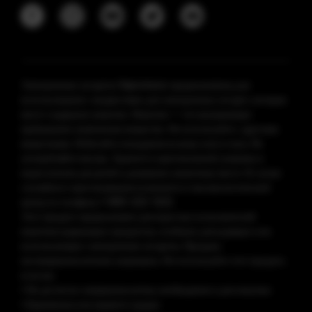
Электронные сигареты Vaporesso предназначены для
использования с жидкостями для электронных сигарет, которые
могут содержать никотин. Никотин — это вызывающее
привыкание химическое вещество. Не используйте с другими
веществами. Избегайте попадания на кожу или в глаза. Не
употребляйте внутрь. Храните в оригинальной упаковке в
недоступном для детей и домашних животных месте. В случае
случайного проглатывания позвоните в токсикологический
центр по телефону 1-800-222-1222.
Этот продукт предназначен для взрослых пользователей
никотинсодержащих продуктов, особенно для курящих или
использующих электронные сигареты. Продажа
несовершеннолетним запрещена. Не используйте этот продукт,
если вы:
• Не достигли совершеннолетия, необходимого для покупки
• Беременны или кормите грудью