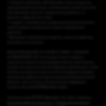
• Страдаете сердечными заболеваниями, язвой желудка или
двенадцатиперстной кишки, заболеваниями печени или почек,
заболеваниями горла или затруднением дыхания из-за
бронхита, эмфиземы или астмы
• Страдаете гипертиреозом или феохромоцитомой (опухолью
надпочечников, которая может влиять на артериальное
давление)
• Принимаете определенные лекарства, такие как теофиллин,
ропинирол или клозапин.
ПРЕДУПРЕЖДЕНИЕ В СООТВЕТСТВИИ С ЗАКОНОМ
КАЛИФОРНИИ № 65: Этот продукт может содержать
химические вещества, включая формальдегид и ацетальдегид,
которые, как известно штату Калифорния, вызывают рак, а также
никотин, который, как известно штату Калифорния, вызывает
врожденные дефекты или другие нарушения репродуктивной
функции. Для получения дополнительной информации
посетите сайт
www.P65Warnings.ca.gov
Авторские права © 2025 Vaporesso. Все права защищены.
Политика конфиденциальности
|
Условия использования
|