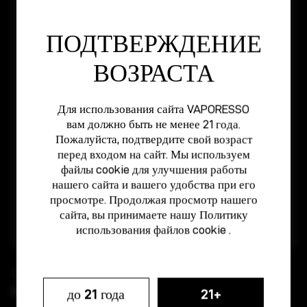
Проверка всех предоставленных материалов обычно
занимает 5-10 дней. Надеюсь, вы сможете терпеливо
подождать.
ПОДТВЕРЖДЕНИЕ
Как только мы подтвердим проблему, мы как можно
ВОЗРАСТА
скорее предоставим вам замену.
В некоторых случаях, когда замена недоступна, мы можем
отправить вам аналогичные клапаны для замены с вашего
Для использования сайта VAPORESSO
подтверждения.
вам должно быть не менее 21 года.
Пожалуйста, подтвердите свой возраст
перед входом на сайт. Мы используем
файлы cookie для улучшения работы
Стоимость доставки
нашего сайта и вашего удобства при его
просмотре. Продолжая просмотр нашего
Если товар находится на гарантии, компания VAPORESSO
сайта, вы принимаете нашу
Политику
возьмет на себя расходы по доставке замененного товара.
использования файлов cookie
.
* Компания VAPORESSO оставляет за собой право окончательной
интерпретации условий гарантийного обслуживания.
до 21 года
21+