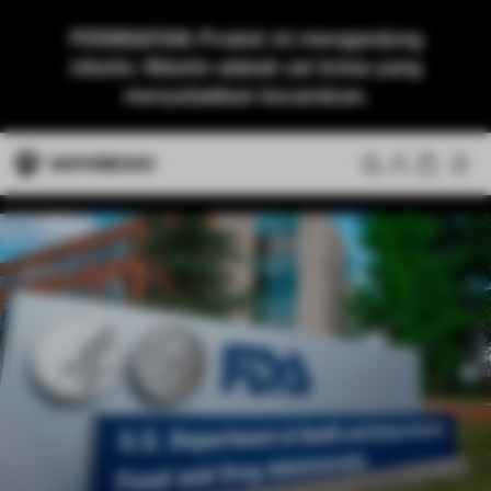
PERINGATAN: Produk ini mengandung
nikotin. Nikotin adalah zat kimia yang
menyebabkan kecanduan.