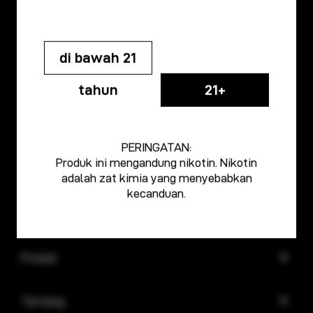
di bawah 21
tahun
21+
PERINGATAN:
TAROT NANO
TARGET PM80
Produk ini mengandung nikotin. Nikotin
adalah zat kimia yang menyebabkan
kecanduan.
Produk
Tentang