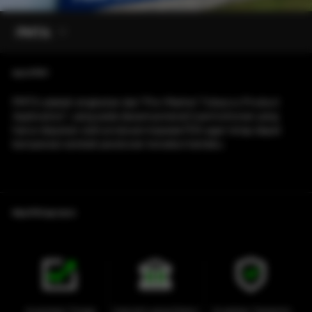
PMTA
Apa itu PMTA?
PMTA adalah singkatan dari “Pre-Market Tobacco Product
Application”, yang pada dasarnya berarti permohonan yang
harus diajukan oleh produsen kepada FDA agar tetap dapat
beroperasi setelah peraturan tersebut berlaku.
Makna PMTA bagi Industri
Investasi Tinggi
Industri yang Diatur
Kualitas Terjamin