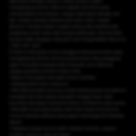
digunakan dengan cairan e-liquid, yang mungkin
mengandung nikotin. Nikotin adalah zat kimia yang
menyebabkan kecanduan. Jangan digunakan dengan zat
lain. Jangan sampai terkena kulit atau mata. Jangan
diminum. Simpan dalam wadah aslinya dan jauhkan dari
jangkauan anak-anak dan hewan peliharaan. Jika tertelan
secara tidak sengaja, hubungi Pusat Pengendalian Racun di
1-800-222-1222.
Produk ini ditujukan untuk pengguna dewasa produk yang
mengandung nikotin, khususnya perokok atau pengguna
vape. Penjualan kepada anak di bawah umur dilarang.
Jangan gunakan produk ini jika Anda:
• Belum mencapai usia legal untuk membeli
• Sedang hamil atau menyusui
• Memiliki penyakit jantung, tukak lambung atau duodenum,
masalah hati atau ginjal, penyakit tenggorokan, atau
kesulitan bernapas karena bronkitis, emfisema, atau asma
• Memiliki tiroid yang terlalu aktif atau feokromositoma
(tumor kelenjar adrenal yang dapat memengaruhi tekanan
darah)
• Sedang mengonsumsi obat-obatan tertentu, seperti
teofilin, ropinirol, atau klozapin