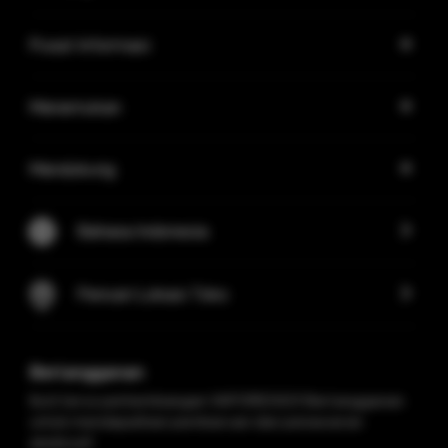
Pusat Informasi
Menemukan
Mendukung
Bahasa Indonesia
Pencari Lokasi Toko
Berlangganan
Ikuti terus perkembangan VAPORESSO! Berlangganan
untuk mendapatkan pembaruan dan penawaran
eksklusif.