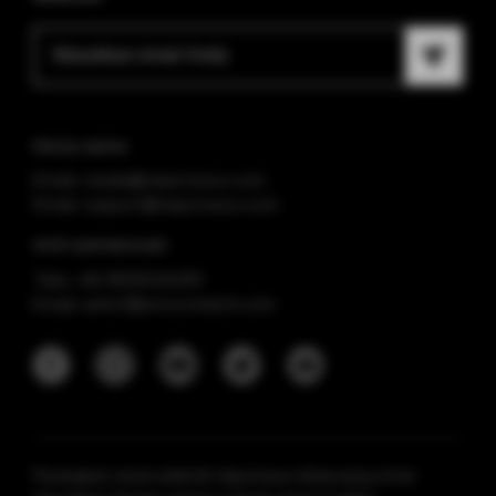
Kerja sama
Email: media@vaporesso.com
Email: support@vaporesso.com
Anti-pemalsuan
Telp: +86 18925236359
Email: anticf@smooretech.com
Perangkat rokok elektrik Vaporesso dirancang untuk