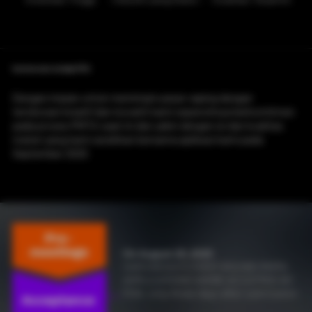
Komitmen kami terhadap PMTA
Dengan impian untuk memimpin pasar vaping dengan
terobosan kreatif dan inovatif, kami sepenuhnya berkomitmen
pada proses PMTA saat ini dan yakin dengan isi dan kualitas
materi yang kami serahkan bersama aplikasi kami pada
September 2020.