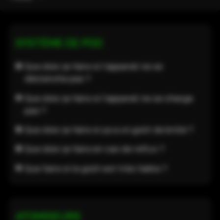
SYSTÈME DE POD
Que dois-je faire si l'appareil ne se
déclenche pas ?
Que dois-je faire si l'appareil ne se charge
pas ?
Que dois-je faire si ça a un goût de brûlé ?
Que dois-je faire en cas de reflux ?
Que faire si le goût est très faible ?
ATOMISEURS