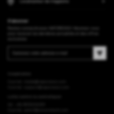
Localisateur de magasins
S'abonner
Restez connecté avec VAPORESSO ! Abonnez-vous
pour recevoir les dernières actualités et des offres
exclusives.
Coopération
Courriel : media@vaporesso.com
Courriel : support@vaporesso.com
Lutte contre la contrefaçon
tél. : +86 18925236359
Courriel : anticf@smooretech.com