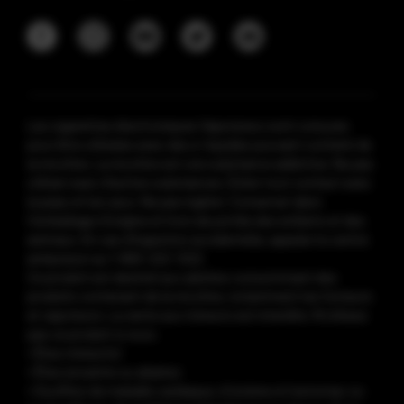
Les cigarettes électroniques Vaporesso sont conçues
pour être utilisées avec des e-liquides pouvant contenir de
la nicotine. La nicotine est une substance addictive. Ne pas
utiliser avec d'autres substances. Éviter tout contact avec
la peau et les yeux. Ne pas ingérer. Conserver dans
l'emballage d'origine et hors de portée des enfants et des
animaux. En cas d'ingestion accidentelle, appeler le centre
antipoison au 1-800-222-1222.
Ce produit est destiné aux adultes consommant des
produits contenant de la nicotine, notamment les fumeurs
et vapoteurs. La vente aux mineurs est interdite. N’utilisez
pas ce produit si vous :
• Êtes mineur(e)
• Êtes enceinte ou allaitez
• Souffrez de maladie cardiaque, d’ulcères à l’estomac ou