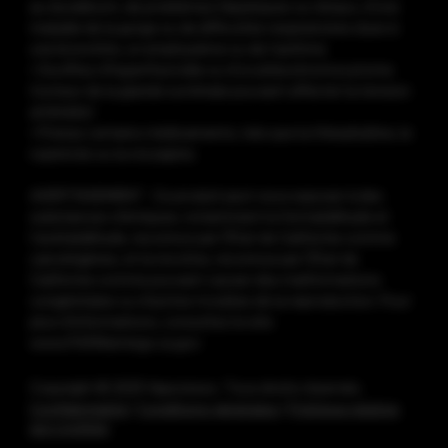
au duodénum, ​​de problèmes hépatiques ou rénaux, d’une
maladie de la gorge ou de difficultés respiratoires dues à
une bronchite, un emphysème ou de l’asthme
• Souffrez d’hyperthyroïdie ou d’un phéochromocytome
(tumeur de la glande surrénale pouvant affecter la tension
artérielle)
• Prenez certains médicaments, tels que la théophylline, le
ropinirole ou la clozapine.
AVERTISSEMENT : Ce produit peut vous exposer à des
substances chimiques, notamment le formaldéhyde et
l’acétaldéhyde, reconnus par l’État de Californie comme
cancérigènes, et la nicotine, reconnue par l’État de
Californie comme pouvant causer des malformations
congénitales ou d’autres troubles de la reproduction. Pour
plus d’informations, consultez le site
www.P65Warnings.ca.gov
Copyright © 2025 Vaporesso. Tous droits réservés.
Confidentialité
|
Conditions générales
|
Politique relative
aux cookies