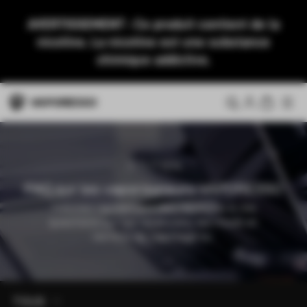
AVERTISSEMENT : Ce produit contient de la
nicotine. La nicotine est une substance
chimique addictive.
SOUTIEN
FAQ sur les vaporisateurs VAPORESSO
Trouvez rapidement des réponses à vos
questions sur les réservoirs, les mods et
les kits de vapotage ici.
TOUS