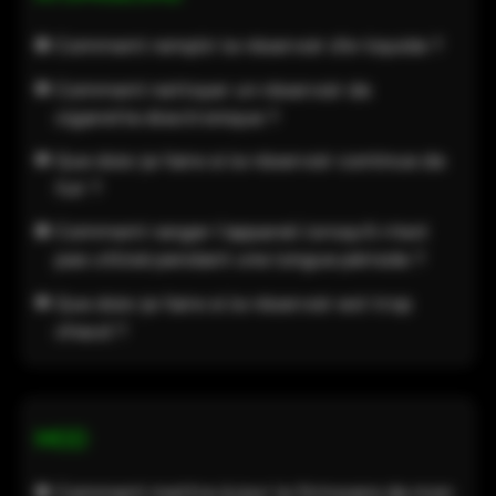
Comment remplir le réservoir d'e-liquide ?
Comment nettoyer un réservoir de
cigarette électronique ?
Que dois-je faire si le réservoir continue de
fuir ?
Comment ranger l'appareil lorsqu'il n'est
pas utilisé pendant une longue période ?
Que dois-je faire si le réservoir est trop
chaud ?
MOD
Comment mettre à jour le firmware de mon